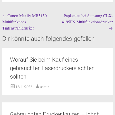
Beitragsnavigation
←
Canon Maxify MB5150
Papierstau bei Samsung CLX-
Multifunktions
4195FN Multifunktionsdrucker
Tintenstrahldrucker
→
Dir könnte auch folgendes gefallen
Worauf Sie beim Kauf eines
gebrauchten Laserdruckers achten
sollten
18/11/2022
admin
Gebrauchten Drucker kaufen – lohnt