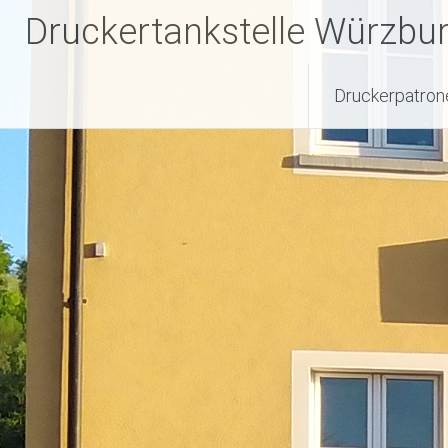
Zum
Druckertankstelle Würzbu
Inhalt
springen
Druckerpatron