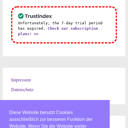
Unfortunately, the 7-day trial period
has expired.
Check our subscription
plans! >>
Impressum
Datenschutz
Diese Website benutzt Cookies
Diese Website benutzt Cookies
Diese Website benutzt Cookies
Diese Website benutzt Cookies
ausschließlich zur besseren Funktion der
ausschließlich zur besseren Funktion der
ausschließlich zur besseren Funktion der
ausschließlich zur besseren Funktion der
Druckertankstelle bei Facebook
Druckertankstelle bei Google
Instagram
Website. Wenn Sie die Website weiter
Website. Wenn Sie die Website weiter
Website. Wenn Sie die Website weiter
Website. Wenn Sie die Website weiter