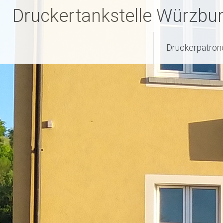
Zum
Druckertankstelle Würzbu
Inhalt
springen
Druckerpatron