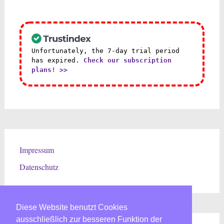
Unfortunately, the 7-day trial period
has expired.
Check our subscription
plans! >>
Impressum
Datenschutz
Diese Website benutzt Cookies
Diese Website benutzt Cookies
Diese Website benutzt Cookies
Diese Website benutzt Cookies
Diese Website benutzt Cookies
ausschließlich zur besseren Funktion der
ausschließlich zur besseren Funktion der
ausschließlich zur besseren Funktion der
ausschließlich zur besseren Funktion der
ausschließlich zur besseren Funktion der