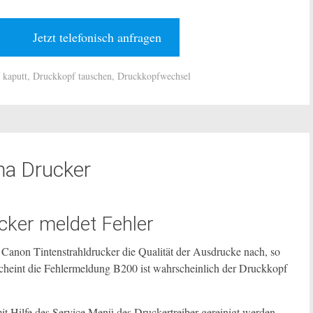
Jetzt telefonisch anfragen
 kaputt
,
Druckkopf tauschen
,
Druckkopfwechsel
ma Drucker
cker meldet Fehler
Canon Tintenstrahldrucker die Qualität der Ausdrucke nach, so
scheint die Fehlermeldung B200 ist wahrscheinlich der Druckkopf
 Hilfe des Service Menü des Druckertreiber gereinigt werden.