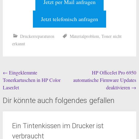
Jetzt per Mail anfragen
Jetzt telefonisch anfragen
Druckerreparaturen
Materialproblem
,
Toner nicht
erkannt
Beitragsnavigation
←
Eingeklemmte
HP OfficeJet Pro 6950
Tonerkartuschen in HP Color
automatische Firmware Updates
LaserJet
deaktivieren
→
Dir könnte auch folgendes gefallen
Ein Tintenkissen im Drucker ist
verbraucht