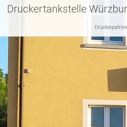
Zum
Druckertankstelle Würzbu
Inhalt
springen
Druckerpatron