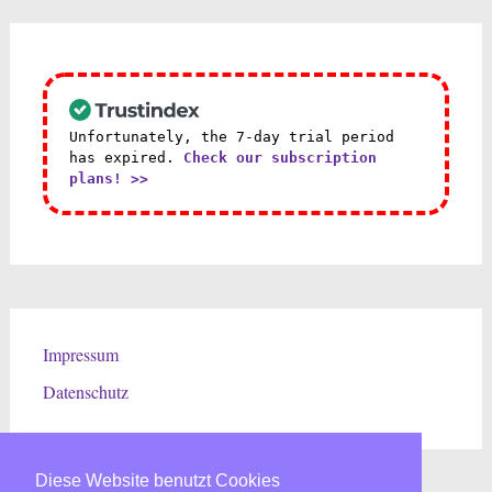
Unfortunately, the 7-day trial period
has expired.
Check our subscription
plans! >>
Impressum
Datenschutz
Diese Website benutzt Cookies
Diese Website benutzt Cookies
Diese Website benutzt Cookies
Diese Website benutzt Cookies
Diese Website benutzt Cookies