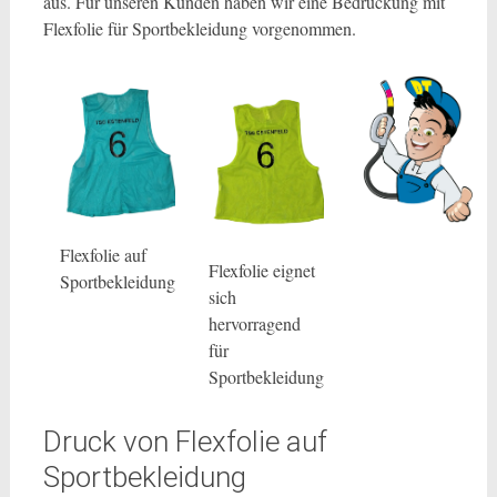
aus. Für unseren Kunden haben wir eine Bedruckung mit
Flexfolie für Sportbekleidung vorgenommen.
Flexfolie auf
Flexfolie eignet
Sportbekleidung
sich
hervorragend
für
Sportbekleidung
Druck von Flexfolie auf
Sportbekleidung